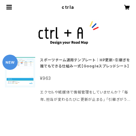
ctrla
スポーツチーム運用テンプレート｜HP更新・引継ぎを
誰でもできる仕組み一式【Googleスプレッドシート】
¥963
エクセルや紙媒体で情報管理をしていませんか？ 「毎
年、担当が変わるたびに更新が止まる」 「引継ぎがうま
くいかず、情報がバラバラになる」 そんなチームの悩み
を解決するスプレッドシートテンプレートです。 日々の
活動、『ご苦労（963）様です』との思いを込めて、販売
価格を963円としました。 ━━━━━━━━━━━━
━━━━━ このテンプレートでできること ━━━━━