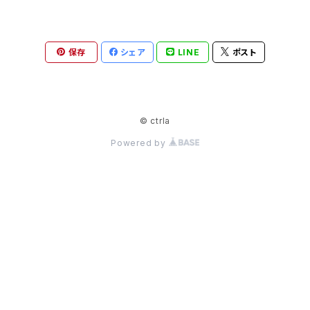
━━━━━━━━━━━━ ・選手・スタッフ・コーチ情
報の一元管理 ・試合日程・スコア・勝敗の記録 ・スポン
サー情報の管理 ・ホームページ掲載用テキストの管理
保存
シェア
LINE
ポスト
・年間スケジュール管理 ・引継ぎチェックリスト付き ━
━━━━━━━━━━━━━━━━ こんなチームに
おすすめ ━━━━━━━━━━━━━━━━━ ・地
方大学の体育会（毎年メンバーが入れ替わる部活動）
© ctrla
・地域の社会人スポーツチーム ・HPの更新・引継ぎに
Powered by
困っているチーム ━━━━━━━━━━━━━━━
━━ 特徴 ━━━━━━━━━━━━━━━━━ 【無
料ツールだけで完結】 GoogleスプレッドシートとGo
ogleドライブのみで運用できます。 追加費用・月額費
用は一切かかりません。 【マニュアル不要の設計】 使い
方の説明はすべてスプレッドシート内に記載。 別途マ
ニュアルを読む必要がありません。 【プルダウンで簡単
入力】 学部・ポジション・役職・学年などはすべてプル
ダウン設定済み。 入力ミスを防ぎ、誰でも同じ品質で管
理できます。 【引継ぎをシステム化】 引継ぎチェックリス